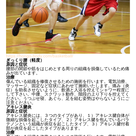
https://hongo-body.com/basketball/
ぎっくり腰（軽度）
原因と症状
腰部の関節や筋をはじめとする周りの組織を損傷しているため痛
みが出ています。
治療
傷んでいる組織を修復させるための施術を行います。電気治療、
マッサージ、固定など症状にあわせて施術いたします。痛み（炎
症）を助長させないように、飲酒と入浴を控えてシャワー程度に
して下さい。中腰、スクワット動作、階段の上り下りを控えてく
ださい。うつぶせ寝、あぐら、足を組む姿勢はやらないようにご
注意ください。
アキレス腱炎
原因と症状
アキレス腱炎には、３つのタイプがあり、１）アキレス腱自体が
微細な損傷を起こしたタイプ、２）アキレス腱を包んでいるパラ
テノンという組織が炎症を起こしたタイプ、３）アキレス腱付着
部が炎症を起こしたタイプがあります。
治療