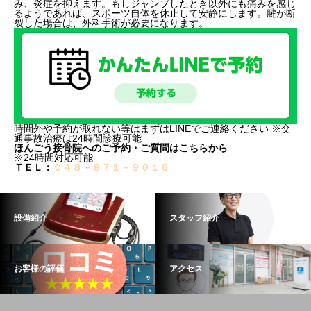
み、炎症を抑えます。もしジャンプしたとき以外にも痛みを感じ
るようであれば、スポーツ自体を休止して安静にします。腱が断
裂した場合は、外科手術が必要になります。
時間外や予約が取れない等はまずはLINEでご連絡ください ※交
通事故治療は24時間診療可能
ほんごう接骨院へのご予約・ご質問はこちらから
※24時間対応可能
ＴＥＬ：
０４８－８７１－９０１６
設備紹介
スタッフ紹介
お客様の評価
アクセス