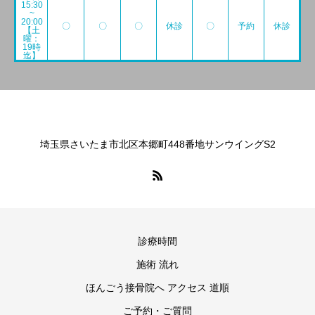
15:30
~
20:00
〇
〇
〇
休診
〇
予約
休診
【土
曜：
19時
迄】
埼玉県さいたま市北区本郷町448番地サンウイングS2
診療時間
施術 流れ
ほんごう接骨院へ アクセス 道順
ご予約・ご質問