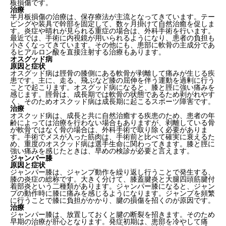
板損傷です。
治療
半月板損傷の治療は、保存療法が主流となってきています。テー
ピングや装具で幹部を固定して、数ヶ月掛けて自然治癒を促しま
す。炎症や晴れが見られる重症の場合は、外科手術を行います。
最近では、手術に内視鏡が用いられるようになり、患者の負担も
小さくなってきています。その他にも、患部に軟骨の主成分であ
るヒアルロン酸を直接注射する治療もあります。
オスグッド病
原因と症状
オスグッド病は脛骨の膝側にある軟骨が剥離して痛みが生じる疾
患です。主に、走る、飛ぶなど膝の屈伸を伴う運動を過剰に行う
ことで起こります。オスグッド病になると、膝と脛に強い痛みを
感じます。脛骨は、成長期では軟骨の状態であるため剥がれやす
く、そのためオスクッド病は成長期に起こるスポーツ障害です。
治療
オスクッド病は、成長と共に自然治癒する疾患のため、患者の年
齢によっては治療を行わない場合もありますが、剥離している骨
が軟骨ではなく骨の場合は、外科手術で取り除く必要がありま
す。手術でメスが入った筋肉は、手術前と比べて確実に衰えるた
め、重度のオスクッド病は選手生命に関わってきます。膝と脛に
強い痛みを感じたときは、早めの検診が必要と言えます。
ジャンパー膝
原因と症状
ジャンパー膝は、ジャンプ動作を繰り返し行うことで発生する、
膝の炎症の総称です。大きく分けて、膝蓋腱炎と大腿四頭筋腱付
着部炎という二種類があります。ジャンパー膝になると、ジャン
プの動作時に膝に痛みを感じるようになります。ジャンプを頻繁
に行うことで膝に負担がかかり、腱の損傷を招くのが原因です。
治療
ジャンパー膝は、放置しておくと腱の断裂を招きます。そのため
早期の治療が肝心となります。発症初期は、患部を冷やして痛