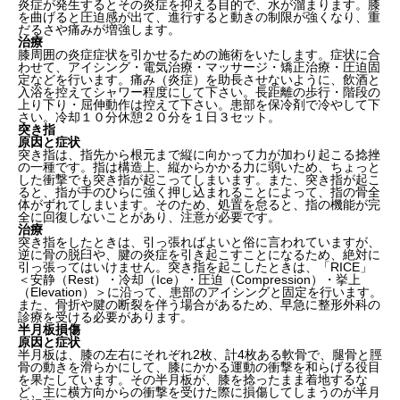
炎症が発生するとその炎症を抑える目的で、水が溜まります。膝
を曲げると圧迫感が出て、進行すると動きの制限が強くなり、重
だるさや痛みが増強します。
治療
膝周囲の炎症症状を引かせるための施術をいたします。症状に合
わせて、アイシング・電気治療・マッサージ・矯正治療・圧迫固
定などを行います。痛み（炎症）を助長させないように、飲酒と
入浴を控えてシャワー程度にして下さい。長距離の歩行・階段の
上り下り・屈伸動作は控えて下さい。患部を保冷剤で冷やして下
さい。冷却１０分休憩２０分を１日３セット。
突き指
原因と症状
突き指は、指先から根元まで縦に向かって力が加わり起こる捻挫
の一種です。指は構造上、縦からかかる力に弱いため、ちょっと
した衝撃でも突き指が起こってしまいます。また、突き指が起こ
ると、指が手のひらに強く押し込まれることによって、指の骨全
体がずれてしまいます。そのため、処置を怠ると、指の機能が完
全に回復しないことがあり、注意が必要です。
治療
突き指をしたときは、引っ張ればよいと俗に言われていますが、
逆に骨の脱臼や、腱の炎症を引き起こすことになるため、絶対に
引っ張ってはいけません。突き指を起こしたときは、「RICE」
＜安静（Rest）・冷却（Ice）・圧迫（Compression）・挙上
（Elevation）＞に沿って、患部のアイシングと固定を行います。
また、骨折や腱の断裂を伴う場合があるため、早急に整形外科の
診療を受ける必要があります。
半月板損傷
原因と症状
半月板は、膝の左右にそれぞれ2枚、計4枚ある軟骨で、腿骨と脛
骨の動きを滑らかにして、膝にかかる運動の衝撃を和らげる役目
を果たしています。その半月板が、膝を捻ったまま着地するな
ど、主に横方向からの衝撃を受けた際に損傷してしまうのが半月