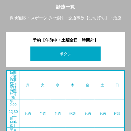
診療一覧
保険適応
スポーツでの怪我
交通事故【むち打ち】：治療
予約【午前中・土曜全日・時間外】
ボタン
時間
／交
通事
故治
月
火
水
木
金
土
日
療は
時間
外可
能
平日
9:00
~
12:30
予約
予約
予約
休診
予約
予約
休診
【土
曜：
14時
迄】
平日