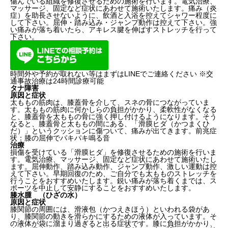
傷んでいる組織を修復させるための施術を行います。電気治療、
マッサージ、固定など症状にあわせて施術いたします。痛み（炎
症）を助長させないように、飲酒と入浴を控えてシャワー程度に
して下さい。屈伸・踏み込み・ジャンプ動作は控えて下さい。強
い痛みが落ち着いたら、アキレス腱を伸ばすストレッチを行って
下さい。
時間外や予約が取れない等はまずはLINEでご連絡ください ※交
通事故治療は24時間診療可能
タナ障害
原因と症状
太ももの筋肉は、膝蓋骨を介して、スネの骨につながっていま
す。太ももの筋肉に何かしらの負担がかかり、柔軟性がなくなる
と、膝蓋骨を太ももの骨に強く押し付けるようになります。そう
なると、膝蓋骨と太ももの間にある、「滑膜ヒダ（かつまくひ
だ）」というクッションに傷ついて、痛みが出てきます。前兆症
状：膝の屈伸でパキパキ鳴る音
治療
損傷を受けている「滑膜ヒダ」を修復させるための施術を行いま
す。電気治療、マッサージ、固定など症状にあわせて施術いたし
ます。屈伸動作、踏み込み動作、ジャンプ動作、激しい運動は控
えて下さい。早期回復のため、ご自分でも太もものストレッチを
行うことをおすすめいたします。鋭い痛みが落ち着くまでは、ス
ポーツを中止して安静にすることをおすすめいたします。
膝水腫 （ひざの水）
原因と症状
膝関節の周囲には、滑液包（かつえきほう）といわれる袋があ
り、膝関節の動きを滑らかにするための液体が入っています。そ
の液体が袋に溜まり過ぎると出る症状です。膝に負担がかかり、